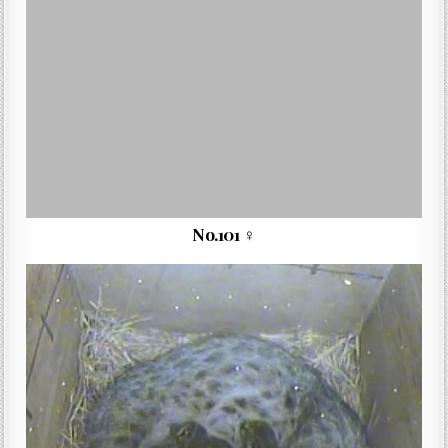
No.101 ♀