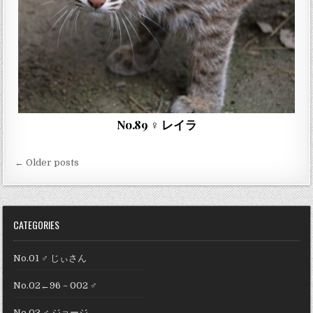
No.89 ♀ レイラ
投
← Older posts
稿
ナ
ビ
CATEGORIES
ゲ
ー
No.01 ♂ じぃさん
シ
No.02←96－002 ♂
ョ
No.03 ♂ ジョージ