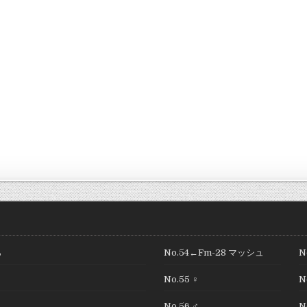
ら
No.54←Fm-28 マッシュ
N
No.55 ♀
N
り
No.56 ♂
N