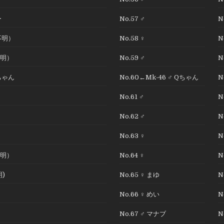
ー
No.57 ♂
N
不明）
No.58 ♀
N
不明）
No.59 ♂
N
んちゃん
No.60←Mk-46 ♂ Qちゃん
N
No.61 ♂
N
No.62 ♂
N
No.63 ♀
N
不明）
No.64 ♀
N
明)
No.65 ♀ まゆ
N
No.66 ♀ めい
N
No.67 ♂ マナブ
N