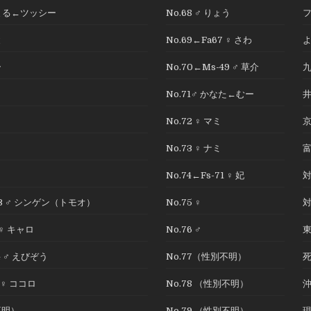
つしまる←ツッシー
No.68 ♂ りょう
と
No.69←Fa67 ♀ さわ
ラ
No.70←Ms-49 ♂ 草介
No.71♂ かなた←むー
う
No.72 ♀ マミ
No.73 ♀ ナミ
No.74←Fs-71 ♀ 妃
13 ♂ シンゲン（トモオ）
No.75 ♀
 ♀ キャロ
No.76 ♂
4 ♂ えびぞう
No.77（性別不明）
6 ♀ ココロ
No.78 （性別不明）
不明）
No.79 （性別不明）