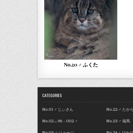
No.20 ♂ ふくた
CATEGORIES
No.01 ♂ じぃさん
No.22 ♂ たか
No.02←96－002 ♂
No.23 ♂ 福馬
No.03 ♂ ジョージ
No.24 ♀ ひか