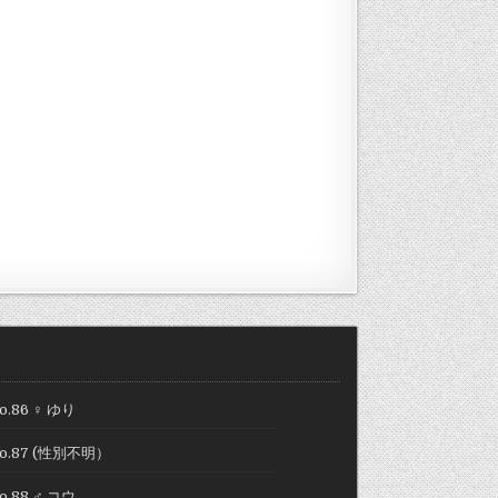
o.86 ♀ ゆり
o.87 (性別不明）
o.88 ♂ コウ