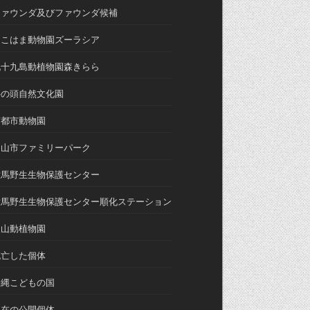
ファウンダ及びファウンダ候補
よこはま動物園ズーラシア
九十九島動植物園森きらら
井の頭自然文化園
京都市動物園
富山市ファミリーパーク
対馬野生生物保護センター
対馬野生生物保護センター順化ステーション
東山動植物園
死亡した個体
沖縄こどもの国
現在の公開個体