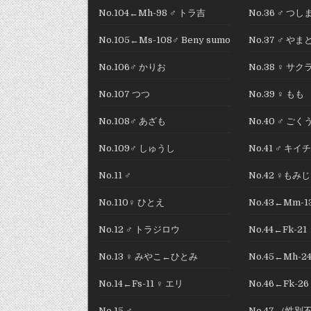
No.104←Mh-98 ♂ トラ吉
No.36 ♂ 
No.105←Ms-108♂ Beny sumo
No.37 ♂ やま
No.106♂ かりお
No.38 ♀ サク
No.107 つつ
No.39 ♀ もも
No.108♂ あざも
No.40 ♂ ごく
No.109♂ しゅうし
No.41 ♂ キイチ
No.11 ♂
No.42 ♀もみじ
No.110♀ ひとえ
No.43←Mm-
No.12 ♂ トラジロウ
No.44←Fk-21
No.13 ♀ みやこ←ひとみ
No.45←Mh-2
No.14←Fs-11 ♀ エリ
No.46←Fk-2
No.15 ♂
No.47 （性別