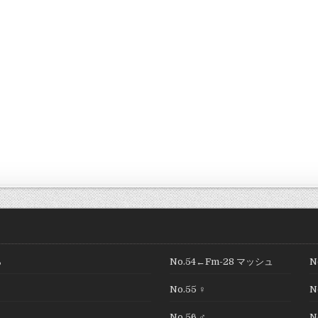
ら
No.54←Fm-28 マッシュ
N
No.55 ♀
N
り
No.56 ♂
N