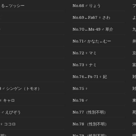
つしまる←ツッシー
No.68 ♂ りょう
と
No.69←Fa67 ♀ さわ
ラ
No.70←Ms-49 ♂ 草介
No.71♂ かなた←むー
う
No.72 ♀ マミ
No.73 ♀ ナミ
No.74←Fs-71 ♀ 妃
13 ♂ シンゲン（トモオ）
No.75 ♀
 ♀ キャロ
No.76 ♂
4 ♂ えびぞう
No.77（性別不明）
6 ♀ ココロ
No.78 （性別不明）
不明）
No.79 （性別不明）