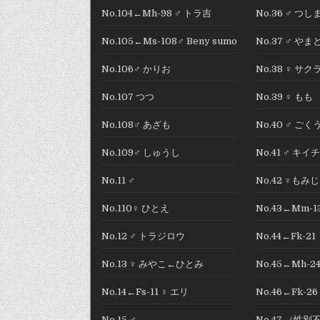
No.104←Mh-98 ♂ トラ吉
No.36 ♂ 
No.105←Ms-108♂ Beny sumo
No.37 ♂ やま
No.106♂ かりお
No.38 ♀ サク
No.107 つつ
No.39 ♀ もも
No.108♂ あざも
No.40 ♂ ごく
No.109♂ しゅうし
No.41 ♂ キイチ
No.11 ♂
No.42 ♀もみじ
No.110♀ ひとえ
No.43←Mm-
No.12 ♂ トラジロウ
No.44←Fk-21
No.13 ♀ みやこ←ひとみ
No.45←Mh-2
No.14←Fs-11 ♀ エリ
No.46←Fk-2
No.15 ♂
No.47 （性別