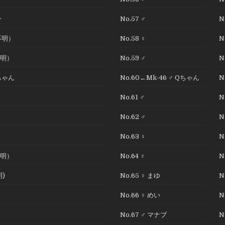
ー
No.57 ♂
N
不明）
No.58 ♀
N
不明）
No.59 ♂
N
んちゃん
No.60←Mk-46 ♂ Qちゃん
N
No.61 ♂
N
No.62 ♂
N
No.63 ♀
N
不明）
No.64 ♀
N
明)
No.65 ♀ まゆ
N
No.66 ♀ めい
N
No.67 ♂ マナブ
N