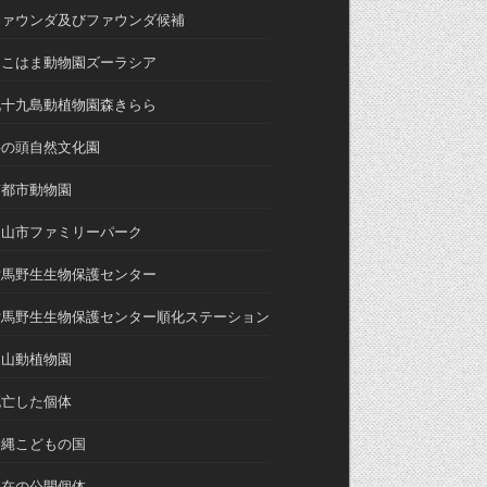
ファウンダ及びファウンダ候補
よこはま動物園ズーラシア
九十九島動植物園森きらら
井の頭自然文化園
京都市動物園
富山市ファミリーパーク
対馬野生生物保護センター
対馬野生生物保護センター順化ステーション
東山動植物園
死亡した個体
沖縄こどもの国
現在の公開個体