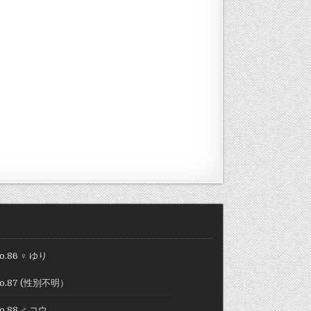
o.86 ♀ ゆり
o.87 (性別不明）
o.88 ♂ コウ