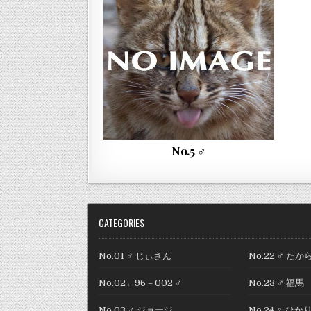
No.5 ♂
CATEGORIES
No.01 ♂ じぃさん
No.22 ♂ たか
No.02←96－002 ♂
No.23 ♂ 福馬
No.03 ♂ ジョージ
No.24 ♀ ひか